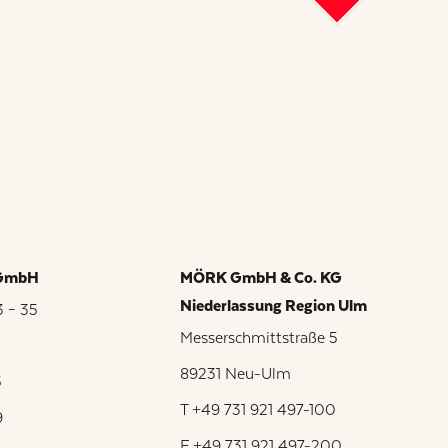
 GmbH
MÖRK GmbH & Co. KG
Niederlassung Region Ulm
3 – 35
Messerschmittstraße 5
89231 Neu-Ulm
5
T +49 731 921 497-100
9
F +49 731 921 497-200