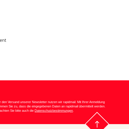
ent
r den Versand unserer Newsletter nutzen wir rapidmail. Mit Ihrer Anmeldung
immen Sie zu, dass die eingegebenen Daten an rapidmail übermittelt werden.
achten Sie bitte auch die
Datenschutzbestimmungen
.