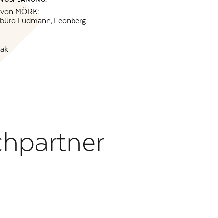
g von MÖRK:
rbüro Ludmann, Leonberg
lak
chpartner