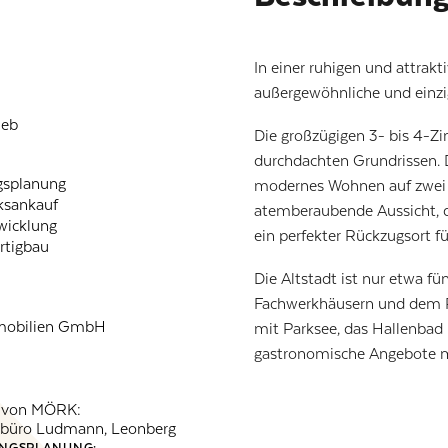
In einer ruhigen und attrakt
außergewöhnliche und einz
ieb
Die großzügigen 3- bis 4-
durchdachten Grundrissen.
gsplanung
modernes Wohnen auf zwei E
ksankauf
atemberaubende Aussicht, d
wicklung
ein perfekter Rückzugsort fü
ertigbau
Die Altstadt ist nur etwa f
Fachwerkhäusern und dem 
obilien GmbH
mit Parksee, das Hallenbad 
gastronomische Angebote m
g von MÖRK:
rbüro Ludmann, Leonberg
NGSPLANUNG: