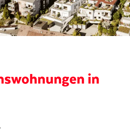
umswohnungen in
g