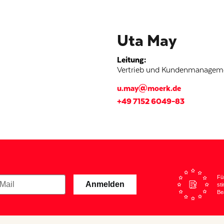
Uta May
Leitung
:
Vertrieb und Kundenmanagem
u.may@moerk.de
+49 7152 6049–83
Fü
Anmelden
st
Be