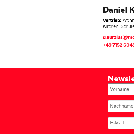
Daniel K
Vertrieb
:
Wohn
Kirchen
,
Schul
d.kurzius@mo
+49 7152 604
Newsle