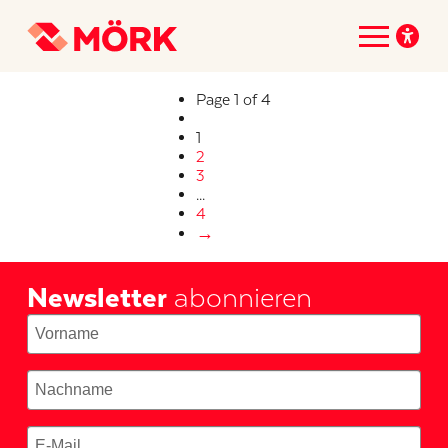
Page 1 of 4
1
2
3
...
4
→
Newsletter
abonnieren