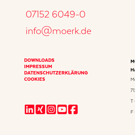
07152 6049-0
info@moerk.de
DOWNLOADS
M
IMPRESSUM
H
DATENSCHUTZERKLÄRUNG
COOKIES
Mo
7
T
F