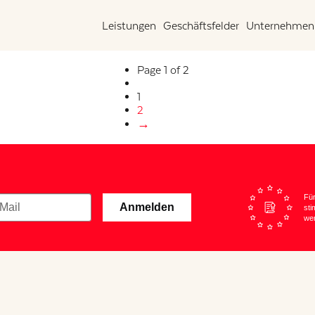
Leistungen
Geschäftsfelder
Unternehmen
Page 1 of 2
1
2
→
Für
Anmelden
sti
wer