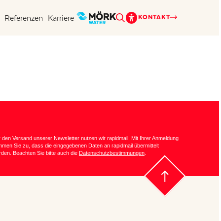
Referenzen
Karriere
KONTAKT
 den Versand unserer Newsletter nutzen wir rapidmail. Mit Ihrer Anmeldung
mmen Sie zu, dass die eingegebenen Daten an rapidmail übermittelt
den. Beachten Sie bitte auch die
Datenschutzbestimmungen
.